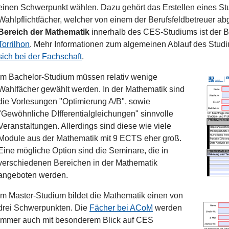
einen Schwerpunkt wählen. Dazu gehört das Erstellen eines Stud
Wahlpflichtfächer, welcher von einem der Berufsfeldbetreuer a
Bereich der Mathematik
innerhalb des CES-Studiums ist der B
Torrilhon
. Mehr Informationen zum algemeinen Ablauf des Stud
sich bei der Fachschaft
.
Im Bachelor-Studium müssen relativ wenige
Wahlfächer gewählt werden. In der Mathematik sind
die Vorlesungen "Optimierung A/B", sowie
"Gewöhnliche DIfferentialgleichungen" sinnvolle
Veranstaltungen. Allerdings sind diese wie viele
Module aus der Mathematik mit 9 ECTS eher groß.
Eine mögliche Option sind die Seminare, die in
verschiedenen Bereichen in der Mathematik
angeboten werden.
Im Master-Studium bildet die Mathematik einen von
drei Schwerpunkten. Die
Fächer bei ACoM
werden
immer auch mit besonderem Blick auf CES