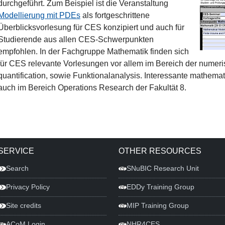
durchgeführt. Zum Beispiel ist die Veranstaltung
Modellierung mit PDEs
als fortgeschrittene
Überblicksvorlesung für CES konzipiert und auch für
Studierende aus allen CES-Schwerpunkten
empfohlen. In der Fachgruppe Mathematik finden sich
für CES relevante Vorlesungen vor allem im Bereich der numeri
quantification, sowie Funktionalanalysis. Interessante mathemati
auch im Bereich Operations Research der Fakultät 8.
SERVICE
OTHER RESOURCES
Search
SNuBIC Research Unit
Privacy Policy
EDDy Training Group
Site credits
MIP Training Group
ACoM Login
NHR4CES